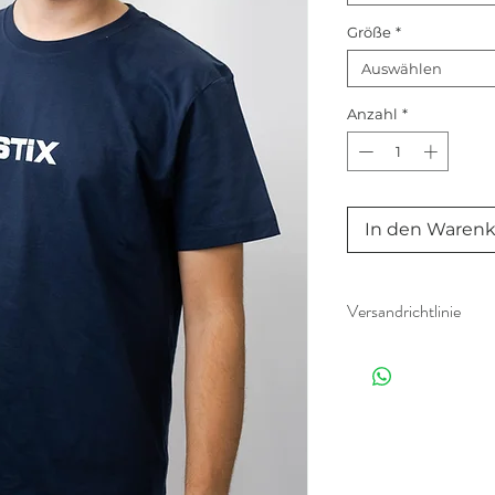
Größe
*
Auswählen
Anzahl
*
In den Waren
Versandrichtlinie
Ihre Bestellung wird na
Sobald alles abholbereit