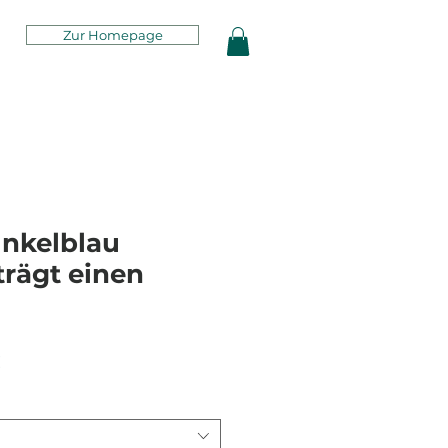
Zur Homepage
unkelblau
trägt einen
rdpreis
Sale-
€
Preis