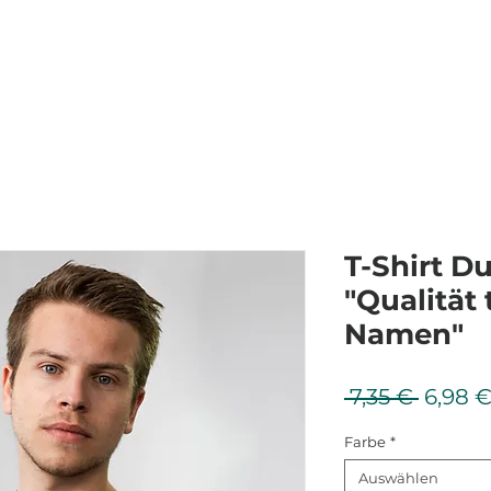
T-Shirt D
"Qualität 
Namen"
Standa
 7,35 € 
6,98 
Farbe
*
Auswählen