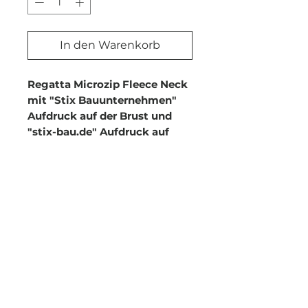
In den Warenkorb
Regatta Microzip Fleece Neck
mit "Stix Bauunternehmen"
Aufdruck auf der Brust und
"stix-bau.de" Aufdruck auf
dem Rücken.
100% Polyester (170er
Microfleece), Warm und
leicht, 1/4 Zip mit Kinnschutz,
Set-in Ärmel, Ärmelbündchen
aus Fleece.
Versandrichtlinie