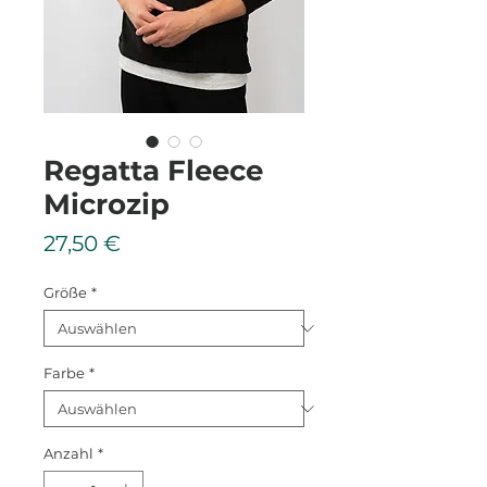
Regatta Fleece
Microzip
Preis
27,50 €
Größe
*
Farbe
*
Anzahl
*